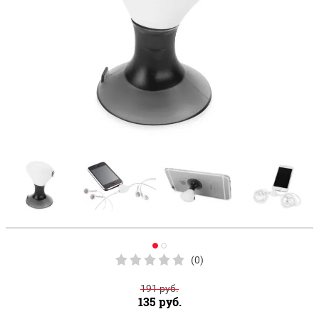
(0)
191
руб.
135
руб.